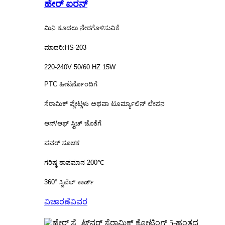
ಹೇರ್ ಐರನ್
ಮಿನಿ ಕೂದಲು ನೇರಗೊಳಿಸುವಿಕೆ
ಮಾದರಿ:HS-203
220-240V 50/60 HZ 15W
PTC ಹೀಟರ್ನೊಂದಿಗೆ
ಸೆರಾಮಿಕ್ ಪ್ಲೇಟ್ಗಳು ಅಥವಾ ಟೂರ್ಮ್ಯಾಲಿನ್ ಲೇಪನ
ಆನ್/ಆಫ್ ಸ್ವಿಚ್ ಜೊತೆಗೆ
ಪವರ್ ಸೂಚಕ
ಗರಿಷ್ಠ ತಾಪಮಾನ 200℃
360° ಸ್ವಿವೆಲ್ ಕಾರ್ಡ್
ವಿಚಾರಣೆ
ವಿವರ