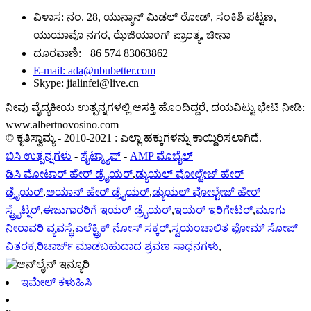
ವಿಳಾಸ: ನಂ. 28, ಯುನ್ಶಾನ್ ಮಿಡಲ್ ರೋಡ್, ಸಂಕಿಶಿ ಪಟ್ಟಣ,
ಯುಯಾವೊ ನಗರ, ಝೆಜಿಯಾಂಗ್ ಪ್ರಾಂತ್ಯ, ಚೀನಾ
ದೂರವಾಣಿ: +86 574 83063862
E-mail: ada@nbubetter.com
Skype: jialinfei@live.cn
ನೀವು ವೈದ್ಯಕೀಯ ಉತ್ಪನ್ನಗಳಲ್ಲಿ ಆಸಕ್ತಿ ಹೊಂದಿದ್ದರೆ, ದಯವಿಟ್ಟು ಭೇಟಿ ನೀಡಿ:
www.albertnovosino.com
© ಕೃತಿಸ್ವಾಮ್ಯ - 2010-2021 : ಎಲ್ಲಾ ಹಕ್ಕುಗಳನ್ನು ಕಾಯ್ದಿರಿಸಲಾಗಿದೆ.
ಬಿಸಿ ಉತ್ಪನ್ನಗಳು
-
ಸೈಟ್ಮ್ಯಾಪ್
-
AMP ಮೊಬೈಲ್
ಡಿಸಿ ಮೋಟಾರ್ ಹೇರ್ ಡ್ರೈಯರ್
,
ಡ್ಯುಯಲ್ ವೋಲ್ಟೇಜ್ ಹೇರ್
ಡ್ರೈಯರ್
,
ಅಯಾನ್ ಹೇರ್ ಡ್ರೈಯರ್
,
ಡ್ಯುಯಲ್ ವೋಲ್ಟೇಜ್ ಹೇರ್
ಸ್ಟ್ರೈಟ್ನರ್
,
ಈಜುಗಾರರಿಗೆ ಇಯರ್ ಡ್ರೈಯರ್
,
ಇಯರ್ ಇರಿಗೇಟರ್
,
ಮೂಗು
ನೀರಾವರಿ ವ್ಯವಸ್ಥೆ
,
ಎಲೆಕ್ಟ್ರಿಕ್ ನೋಸ್ ಸಕ್ಕರ್
,
ಸ್ವಯಂಚಾಲಿತ ಫೋಮ್ ಸೋಪ್
ವಿತರಕ
,
ರಿಚಾರ್ಜ್ ಮಾಡಬಹುದಾದ ಶ್ರವಣ ಸಾಧನಗಳು
,
ಇಮೇಲ್ ಕಳುಹಿಸಿ