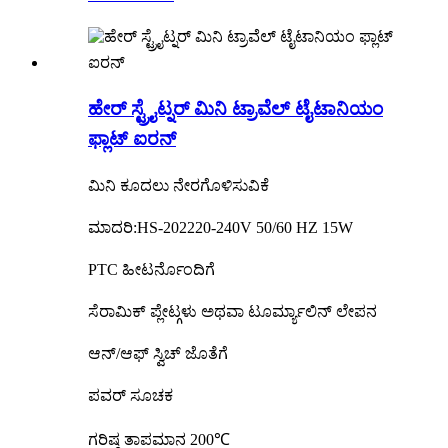
ಹೇರ್ ಸ್ಟ್ರೈಟ್ನರ್ ಮಿನಿ ಟ್ರಾವೆಲ್ ಟೈಟಾನಿಯಂ
ಫ್ಲಾಟ್ ಐರನ್
ಮಿನಿ ಕೂದಲು ನೇರಗೊಳಿಸುವಿಕೆ
ಮಾದರಿ:HS-202
220-240V 50/60 HZ 15W
PTC ಹೀಟರ್ನೊಂದಿಗೆ
ಸೆರಾಮಿಕ್ ಪ್ಲೇಟ್ಗಳು ಅಥವಾ ಟೂರ್ಮ್ಯಾಲಿನ್ ಲೇಪನ
ಆನ್/ಆಫ್ ಸ್ವಿಚ್ ಜೊತೆಗೆ
ಪವರ್ ಸೂಚಕ
ಗರಿಷ್ಠ ತಾಪಮಾನ 200℃