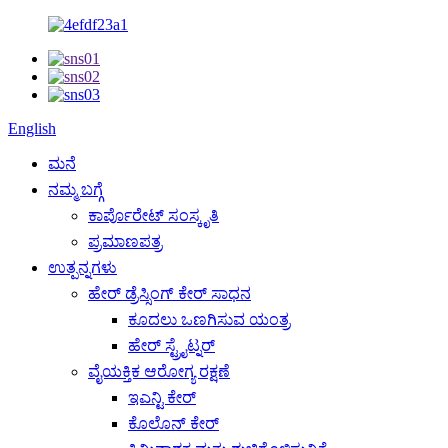
English
ಮನೆ
ನಮ್ಮ ಬಗ್ಗೆ
ಕಾರ್ಪೊರೇಟ್ ಸಂಸ್ಕೃತಿ
ಪ್ರಮಾಣಪತ್ರ
ಉತ್ಪನ್ನಗಳು
ಹೇರ್ ಡ್ರೆಸ್ಸಿಂಗ್ ಕೇರ್ ಸಾಧನ
ಕೂದಲು ಒಣಗಿಸುವ ಯಂತ್ರ
ಹೇರ್ ಸ್ಟ್ರೈಟ್ನರ್
ವೈಯಕ್ತಿಕ ಆರೋಗ್ಯ ರಕ್ಷಣೆ
ಇಎನ್ಟಿ ಕೇರ್
ಕೊಲೊನ್ ಕೇರ್