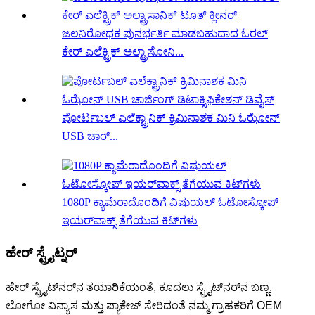
ಜಲನಿರೋಧಕ ಪುನರ್ಭರ್ತಿ ಮಾಡಬಹುದಾದ ಓರಲ್
ಕೇರ್ ಎಲೆಕ್ಟ್ರಿಕ್ ಅಲ್ಟ್ರಾಸೋನಿ...
ಪೋರ್ಟಬಲ್ ಎಲೆಕ್ಟ್ರಾನಿಕ್ ಕ್ರಿಮಿನಾಶಕ ಮಿನಿ ಓಝೋನ್
USB ಚಾರ್...
1080P ಕ್ಯಾಮೆರಾದೊಂದಿಗೆ ವಿಷುಯಲ್ ಓಟೋಸ್ಕೋಪ್
ಇಯರ್‌ವಾಕ್ಸ್ ತೆಗೆಯುವ ಕಿಟ್‌ಗಳು
ಹೇರ್ ಸ್ಟ್ರೈಟ್ನರ್
ಹೇರ್ ಸ್ಟ್ರೈಟ್‌ನರ್‌ನ ತಯಾರಿಕೆಯಂತೆ, ಕೂದಲು ಸ್ಟ್ರೈಟ್‌ನರ್‌ನ ಬಣ್ಣ,
ಲೋಗೋ ವಿನ್ಯಾಸ ಮತ್ತು ಪ್ಯಾಕೇಜ್ ಸೇರಿದಂತೆ ನಮ್ಮ ಗ್ರಾಹಕರಿಗೆ OEM