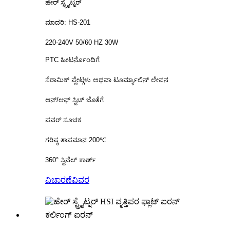
ಹೇರ್ ಸ್ಟ್ರೈಟ್ನರ್
ಮಾದರಿ: HS-201
220-240V 50/60 HZ 30W
PTC ಹೀಟರ್ನೊಂದಿಗೆ
ಸೆರಾಮಿಕ್ ಪ್ಲೇಟ್ಗಳು ಅಥವಾ ಟೂರ್ಮ್ಯಾಲಿನ್ ಲೇಪನ
ಆನ್/ಆಫ್ ಸ್ವಿಚ್ ಜೊತೆಗೆ
ಪವರ್ ಸೂಚಕ
ಗರಿಷ್ಠ ತಾಪಮಾನ 200℃
360° ಸ್ವಿವೆಲ್ ಕಾರ್ಡ್
ವಿಚಾರಣೆ
ವಿವರ