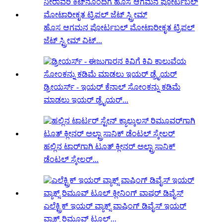
ಹೊಸ ಆಗಮನ ಪೋರ್ಟಬಲ್ ಮೋಟಾರೀಕೃತ ಟ್ರಿಪಲ್
ಜೆಟ್ ಸ್ಟ್ರೀಮ್ ವಿಟ್...
ಡ್ರೀಯರ್ಸ್ - ಇಯರ್ ಕೆನಾಲ್ ಸೋಂಕನ್ನು ಕಡಿಮೆ
ಮಾಡಲು ಇಯರ್ ಡ್ರೈಯರ್...
ಹಲ್ಲಿನ ಟಾರ್‌ಗಾಗಿ ಟೂತ್ ಕ್ಲೀನರ್ ಅಲ್ಟ್ರಾಸಾನಿಕ್
ಡೆಂಟಲ್ ಸ್ಕೇಲರ್...
ಎಲೆಕ್ಟ್ರಿಕ್ ಇಯರ್ ವ್ಯಾಕ್ಸ್ ವಾಷಿಂಗ್ ಡಿವೈಸ್ ಇಯರ್
ವ್ಯಾಕ್ಸ್ ರಿಮೂವ್ ಟೂಲ್...