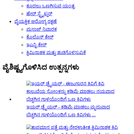
ಕೂದಲು ಒಣಗಿಸುವ ಯಂತ್ರ
ಹೇರ್ ಸ್ಟ್ರೈಟ್ನರ್
ವೈಯಕ್ತಿಕ ಆರೋಗ್ಯ ರಕ್ಷಣೆ
ಮಸಾಜ್ ನಿವಾರಕ
ಕೊಲೊನ್ ಕೇರ್
ಇಎನ್ಟಿ ಕೇರ್
ಕ್ರಿಮಿನಾಶಕ ಮತ್ತು ಶುಚಿಗೊಳಿಸುವಿಕೆ
ವೈಶಿಷ್ಟ್ಯಗೊಳಿಸಿದ ಉತ್ಪನ್ನಗಳು
ಇಯರ್ ಡ್ರೈಯರ್ - ಕಡಿಮೆ ಮಾಡಲು ಮೃದುವಾದ
ಬೆಚ್ಚಗಿನ ಗಾಳಿಯೊಂದಿಗೆ ಒಣ ಕಿವಿಗಳು ...