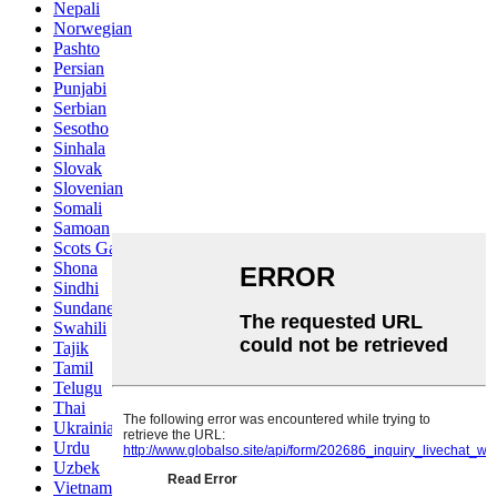
Nepali
Norwegian
Pashto
Persian
Punjabi
Serbian
Sesotho
Sinhala
Slovak
Slovenian
Somali
Samoan
Scots Gaelic
Shona
Sindhi
Sundanese
Swahili
Tajik
Tamil
Telugu
Thai
Ukrainian
Urdu
Uzbek
Vietnamese