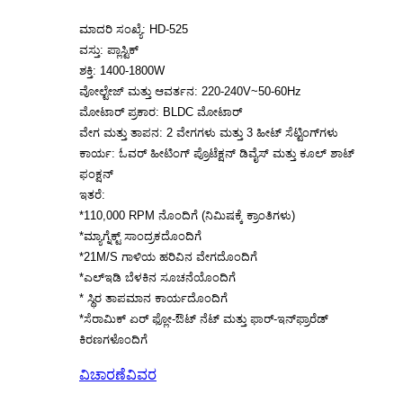
ಮಾದರಿ ಸಂಖ್ಯೆ: HD-525
ವಸ್ತು: ಪ್ಲಾಸ್ಟಿಕ್
ಶಕ್ತಿ: 1400-1800W
ವೋಲ್ಟೇಜ್ ಮತ್ತು ಆವರ್ತನ: 220-240V~50-60Hz
ಮೋಟಾರ್ ಪ್ರಕಾರ: BLDC ಮೋಟಾರ್
ವೇಗ ಮತ್ತು ತಾಪನ: 2 ವೇಗಗಳು ಮತ್ತು 3 ಹೀಟ್ ಸೆಟ್ಟಿಂಗ್‌ಗಳು
ಕಾರ್ಯ: ಓವರ್ ಹೀಟಿಂಗ್ ಪ್ರೊಟೆಕ್ಷನ್ ಡಿವೈಸ್ ಮತ್ತು ಕೂಲ್ ಶಾಟ್
ಫಂಕ್ಷನ್
ಇತರೆ:
*110,000 RPM ನೊಂದಿಗೆ (ನಿಮಿಷಕ್ಕೆ ಕ್ರಾಂತಿಗಳು)
*ಮ್ಯಾಗ್ನೆಕ್ಟ್ ಸಾಂದ್ರಕದೊಂದಿಗೆ
*21M/S ಗಾಳಿಯ ಹರಿವಿನ ವೇಗದೊಂದಿಗೆ
*ಎಲ್ಇಡಿ ಬೆಳಕಿನ ಸೂಚನೆಯೊಂದಿಗೆ
* ಸ್ಥಿರ ತಾಪಮಾನ ಕಾರ್ಯದೊಂದಿಗೆ
*ಸೆರಾಮಿಕ್ ಏರ್ ಫ್ಲೋ-ಔಟ್ ನೆಟ್ ಮತ್ತು ಫಾರ್-ಇನ್‌ಫ್ರಾರೆಡ್
ಕಿರಣಗಳೊಂದಿಗೆ
ವಿಚಾರಣೆ
ವಿವರ