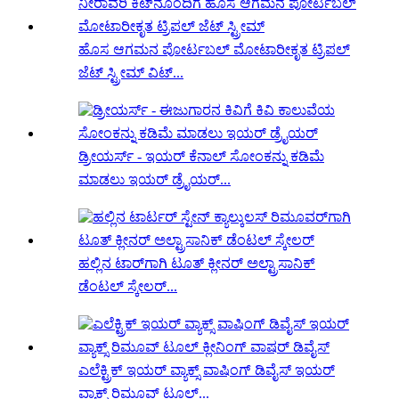
ಹೊಸ ಆಗಮನ ಪೋರ್ಟಬಲ್ ಮೋಟಾರೀಕೃತ ಟ್ರಿಪಲ್
ಜೆಟ್ ಸ್ಟ್ರೀಮ್ ವಿಟ್...
ಡ್ರೀಯರ್ಸ್ - ಇಯರ್ ಕೆನಾಲ್ ಸೋಂಕನ್ನು ಕಡಿಮೆ
ಮಾಡಲು ಇಯರ್ ಡ್ರೈಯರ್...
ಹಲ್ಲಿನ ಟಾರ್‌ಗಾಗಿ ಟೂತ್ ಕ್ಲೀನರ್ ಅಲ್ಟ್ರಾಸಾನಿಕ್
ಡೆಂಟಲ್ ಸ್ಕೇಲರ್...
ಎಲೆಕ್ಟ್ರಿಕ್ ಇಯರ್ ವ್ಯಾಕ್ಸ್ ವಾಷಿಂಗ್ ಡಿವೈಸ್ ಇಯರ್
ವ್ಯಾಕ್ಸ್ ರಿಮೂವ್ ಟೂಲ್...