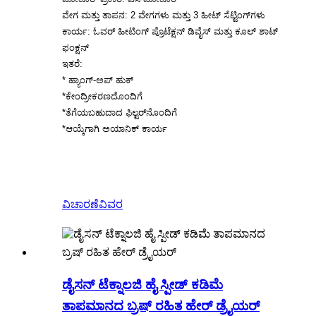
ವೇಗ ಮತ್ತು ತಾಪನ: 2 ವೇಗಗಳು ಮತ್ತು 3 ಹೀಟ್ ಸೆಟ್ಟಿಂಗ್‌ಗಳು
ಕಾರ್ಯ: ಓವರ್ ಹೀಟಿಂಗ್ ಪ್ರೊಟೆಕ್ಷನ್ ಡಿವೈಸ್ ಮತ್ತು ಕೂಲ್ ಶಾಟ್
ಫಂಕ್ಷನ್
ಇತರೆ:
* ಹ್ಯಾಂಗ್-ಅಪ್ ಹುಕ್
*ಕೇಂದ್ರೀಕರಣದೊಂದಿಗೆ
*ತೆಗೆಯಬಹುದಾದ ಫಿಲ್ಟರ್‌ನೊಂದಿಗೆ
*ಆಯ್ಕೆಗಾಗಿ ಅಯಾನಿಕ್ ಕಾರ್ಯ
ವಿಚಾರಣೆ
ವಿವರ
ಡೈಸನ್ ಟೆಕ್ನಾಲಜಿ ಹೈ ಸ್ಪೀಡ್ ಕಡಿಮೆ
ತಾಪಮಾನದ ಬ್ರಷ್ ರಹಿತ ಹೇರ್ ಡ್ರೈಯರ್