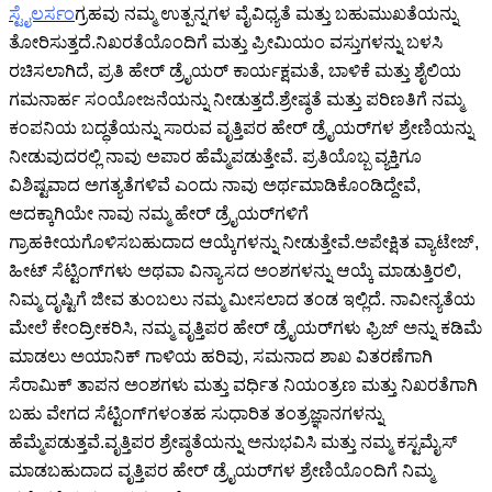
ಸ್ಟೈಲರ್
ಸಂಗ್ರಹವು ನಮ್ಮ ಉತ್ಪನ್ನಗಳ ವೈವಿಧ್ಯತೆ ಮತ್ತು ಬಹುಮುಖತೆಯನ್ನು
ತೋರಿಸುತ್ತದೆ.ನಿಖರತೆಯೊಂದಿಗೆ ಮತ್ತು ಪ್ರೀಮಿಯಂ ವಸ್ತುಗಳನ್ನು ಬಳಸಿ
ರಚಿಸಲಾಗಿದೆ, ಪ್ರತಿ ಹೇರ್ ಡ್ರೈಯರ್ ಕಾರ್ಯಕ್ಷಮತೆ, ಬಾಳಿಕೆ ಮತ್ತು ಶೈಲಿಯ
ಗಮನಾರ್ಹ ಸಂಯೋಜನೆಯನ್ನು ನೀಡುತ್ತದೆ.ಶ್ರೇಷ್ಠತೆ ಮತ್ತು ಪರಿಣತಿಗೆ ನಮ್ಮ
ಕಂಪನಿಯ ಬದ್ಧತೆಯನ್ನು ಸಾರುವ ವೃತ್ತಿಪರ ಹೇರ್ ಡ್ರೈಯರ್‌ಗಳ ಶ್ರೇಣಿಯನ್ನು
ನೀಡುವುದರಲ್ಲಿ ನಾವು ಅಪಾರ ಹೆಮ್ಮೆಪಡುತ್ತೇವೆ.
ಪ್ರತಿಯೊಬ್ಬ ವ್ಯಕ್ತಿಗೂ
ವಿಶಿಷ್ಟವಾದ ಅಗತ್ಯತೆಗಳಿವೆ ಎಂದು ನಾವು ಅರ್ಥಮಾಡಿಕೊಂಡಿದ್ದೇವೆ,
ಅದಕ್ಕಾಗಿಯೇ ನಾವು ನಮ್ಮ ಹೇರ್ ಡ್ರೈಯರ್‌ಗಳಿಗೆ
ಗ್ರಾಹಕೀಯಗೊಳಿಸಬಹುದಾದ ಆಯ್ಕೆಗಳನ್ನು ನೀಡುತ್ತೇವೆ.ಅಪೇಕ್ಷಿತ ವ್ಯಾಟೇಜ್,
ಹೀಟ್ ಸೆಟ್ಟಿಂಗ್‌ಗಳು ಅಥವಾ ವಿನ್ಯಾಸದ ಅಂಶಗಳನ್ನು ಆಯ್ಕೆ ಮಾಡುತ್ತಿರಲಿ,
ನಿಮ್ಮ ದೃಷ್ಟಿಗೆ ಜೀವ ತುಂಬಲು ನಮ್ಮ ಮೀಸಲಾದ ತಂಡ ಇಲ್ಲಿದೆ.
ನಾವೀನ್ಯತೆಯ
ಮೇಲೆ ಕೇಂದ್ರೀಕರಿಸಿ, ನಮ್ಮ ವೃತ್ತಿಪರ ಹೇರ್ ಡ್ರೈಯರ್‌ಗಳು ಫ್ರಿಜ್ ಅನ್ನು ಕಡಿಮೆ
ಮಾಡಲು ಅಯಾನಿಕ್ ಗಾಳಿಯ ಹರಿವು, ಸಮನಾದ ಶಾಖ ವಿತರಣೆಗಾಗಿ
ಸೆರಾಮಿಕ್ ತಾಪನ ಅಂಶಗಳು ಮತ್ತು ವರ್ಧಿತ ನಿಯಂತ್ರಣ ಮತ್ತು ನಿಖರತೆಗಾಗಿ
ಬಹು ವೇಗದ ಸೆಟ್ಟಿಂಗ್‌ಗಳಂತಹ ಸುಧಾರಿತ ತಂತ್ರಜ್ಞಾನಗಳನ್ನು
ಹೆಮ್ಮೆಪಡುತ್ತವೆ.ವೃತ್ತಿಪರ ಶ್ರೇಷ್ಠತೆಯನ್ನು ಅನುಭವಿಸಿ ಮತ್ತು ನಮ್ಮ ಕಸ್ಟಮೈಸ್
ಮಾಡಬಹುದಾದ ವೃತ್ತಿಪರ ಹೇರ್ ಡ್ರೈಯರ್‌ಗಳ ಶ್ರೇಣಿಯೊಂದಿಗೆ ನಿಮ್ಮ