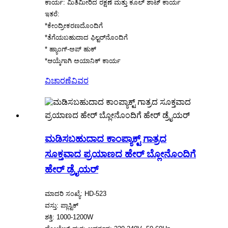
ಕಾರ್ಯ: ಮಿತಿಮೀರಿದ ರಕ್ಷಣೆ ಮತ್ತು ಕೂಲ್ ಶಾಟ್ ಕಾರ್ಯ
ಇತರೆ:
*ಕೇಂದ್ರೀಕರಣದೊಂದಿಗೆ
*ತೆಗೆಯಬಹುದಾದ ಫಿಲ್ಟರ್‌ನೊಂದಿಗೆ
* ಹ್ಯಾಂಗ್-ಅಪ್ ಹುಕ್
*ಆಯ್ಕೆಗಾಗಿ ಅಯಾನಿಕ್ ಕಾರ್ಯ
ವಿಚಾರಣೆ
ವಿವರ
ಮಡಿಸಬಹುದಾದ ಕಾಂಪ್ಯಾಕ್ಟ್ ಗಾತ್ರದ
ಸೂಕ್ತವಾದ ಪ್ರಯಾಣದ ಹೇರ್ ಬ್ಲೋನೊಂದಿಗೆ
ಹೇರ್ ಡ್ರೈಯರ್
ಮಾದರಿ ಸಂಖ್ಯೆ: HD-523
ವಸ್ತು: ಪ್ಲಾಸ್ಟಿಕ್
ಶಕ್ತಿ: 1000-1200W