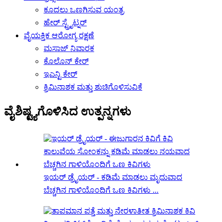
ಕೂದಲು ಒಣಗಿಸುವ ಯಂತ್ರ
ಹೇರ್ ಸ್ಟ್ರೈಟ್ನರ್
ವೈಯಕ್ತಿಕ ಆರೋಗ್ಯ ರಕ್ಷಣೆ
ಮಸಾಜ್ ನಿವಾರಕ
ಕೊಲೊನ್ ಕೇರ್
ಇಎನ್ಟಿ ಕೇರ್
ಕ್ರಿಮಿನಾಶಕ ಮತ್ತು ಶುಚಿಗೊಳಿಸುವಿಕೆ
ವೈಶಿಷ್ಟ್ಯಗೊಳಿಸಿದ ಉತ್ಪನ್ನಗಳು
ಇಯರ್ ಡ್ರೈಯರ್ - ಕಡಿಮೆ ಮಾಡಲು ಮೃದುವಾದ
ಬೆಚ್ಚಗಿನ ಗಾಳಿಯೊಂದಿಗೆ ಒಣ ಕಿವಿಗಳು ...