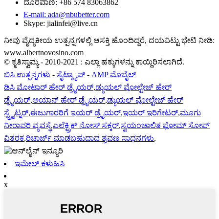
ದೂರವಾಣಿ: +86 574 83063862
E-mail: ada@nbubetter.com
Skype: jialinfei@live.cn
ನೀವು ವೈದ್ಯಕೀಯ ಉತ್ಪನ್ನಗಳಲ್ಲಿ ಆಸಕ್ತಿ ಹೊಂದಿದ್ದರೆ, ದಯವಿಟ್ಟು ಭೇಟಿ ನೀಡಿ:
www.albertnovosino.com
© ಕೃತಿಸ್ವಾಮ್ಯ - 2010-2021 : ಎಲ್ಲಾ ಹಕ್ಕುಗಳನ್ನು ಕಾಯ್ದಿರಿಸಲಾಗಿದೆ.
ಬಿಸಿ ಉತ್ಪನ್ನಗಳು
-
ಸೈಟ್ಮ್ಯಾಪ್
-
AMP ಮೊಬೈಲ್
ಡಿಸಿ ಮೋಟಾರ್ ಹೇರ್ ಡ್ರೈಯರ್
,
ಡ್ಯುಯಲ್ ವೋಲ್ಟೇಜ್ ಹೇರ್
ಡ್ರೈಯರ್
,
ಅಯಾನ್ ಹೇರ್ ಡ್ರೈಯರ್
,
ಡ್ಯುಯಲ್ ವೋಲ್ಟೇಜ್ ಹೇರ್
ಸ್ಟ್ರೈಟ್ನರ್
,
ಈಜುಗಾರರಿಗೆ ಇಯರ್ ಡ್ರೈಯರ್
,
ಇಯರ್ ಇರಿಗೇಟರ್
,
ಮೂಗು
ನೀರಾವರಿ ವ್ಯವಸ್ಥೆ
,
ಎಲೆಕ್ಟ್ರಿಕ್ ನೋಸ್ ಸಕ್ಕರ್
,
ಸ್ವಯಂಚಾಲಿತ ಫೋಮ್ ಸೋಪ್
ವಿತರಕ
,
ರಿಚಾರ್ಜ್ ಮಾಡಬಹುದಾದ ಶ್ರವಣ ಸಾಧನಗಳು
,
ಇಮೇಲ್ ಕಳುಹಿಸಿ
x