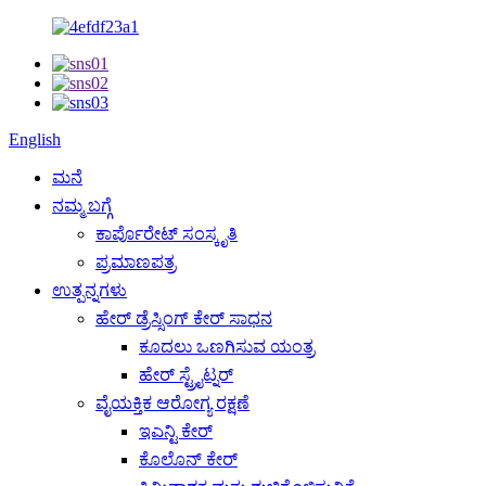
English
ಮನೆ
ನಮ್ಮ ಬಗ್ಗೆ
ಕಾರ್ಪೊರೇಟ್ ಸಂಸ್ಕೃತಿ
ಪ್ರಮಾಣಪತ್ರ
ಉತ್ಪನ್ನಗಳು
ಹೇರ್ ಡ್ರೆಸ್ಸಿಂಗ್ ಕೇರ್ ಸಾಧನ
ಕೂದಲು ಒಣಗಿಸುವ ಯಂತ್ರ
ಹೇರ್ ಸ್ಟ್ರೈಟ್ನರ್
ವೈಯಕ್ತಿಕ ಆರೋಗ್ಯ ರಕ್ಷಣೆ
ಇಎನ್ಟಿ ಕೇರ್
ಕೊಲೊನ್ ಕೇರ್