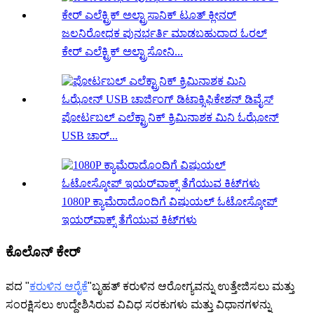
ಜಲನಿರೋಧಕ ಪುನರ್ಭರ್ತಿ ಮಾಡಬಹುದಾದ ಓರಲ್
ಕೇರ್ ಎಲೆಕ್ಟ್ರಿಕ್ ಅಲ್ಟ್ರಾಸೋನಿ...
ಪೋರ್ಟಬಲ್ ಎಲೆಕ್ಟ್ರಾನಿಕ್ ಕ್ರಿಮಿನಾಶಕ ಮಿನಿ ಓಝೋನ್
USB ಚಾರ್...
1080P ಕ್ಯಾಮೆರಾದೊಂದಿಗೆ ವಿಷುಯಲ್ ಓಟೋಸ್ಕೋಪ್
ಇಯರ್‌ವಾಕ್ಸ್ ತೆಗೆಯುವ ಕಿಟ್‌ಗಳು
ಕೊಲೊನ್ ಕೇರ್
ಪದ "
ಕರುಳಿನ ಆರೈಕೆ
"ಬೃಹತ್ ಕರುಳಿನ ಆರೋಗ್ಯವನ್ನು ಉತ್ತೇಜಿಸಲು ಮತ್ತು
ಸಂರಕ್ಷಿಸಲು ಉದ್ದೇಶಿಸಿರುವ ವಿವಿಧ ಸರಕುಗಳು ಮತ್ತು ವಿಧಾನಗಳನ್ನು