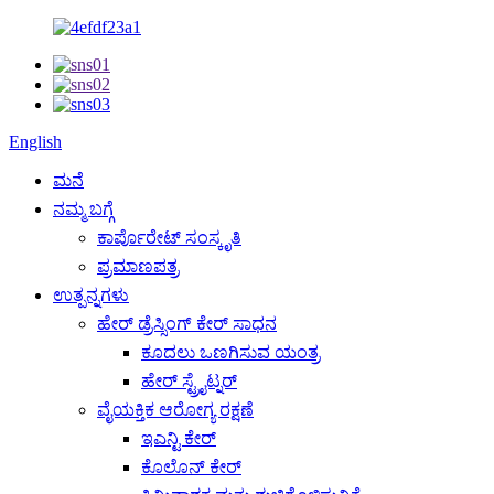
English
ಮನೆ
ನಮ್ಮ ಬಗ್ಗೆ
ಕಾರ್ಪೊರೇಟ್ ಸಂಸ್ಕೃತಿ
ಪ್ರಮಾಣಪತ್ರ
ಉತ್ಪನ್ನಗಳು
ಹೇರ್ ಡ್ರೆಸ್ಸಿಂಗ್ ಕೇರ್ ಸಾಧನ
ಕೂದಲು ಒಣಗಿಸುವ ಯಂತ್ರ
ಹೇರ್ ಸ್ಟ್ರೈಟ್ನರ್
ವೈಯಕ್ತಿಕ ಆರೋಗ್ಯ ರಕ್ಷಣೆ
ಇಎನ್ಟಿ ಕೇರ್
ಕೊಲೊನ್ ಕೇರ್