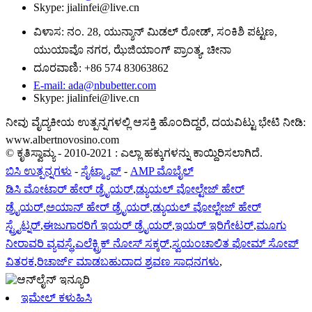
Skype: jialinfei@live.cn
ವಿಳಾಸ: ನಂ. 28, ಯುನ್ಶಾನ್ ಮಿಡಲ್ ರೋಡ್, ಸಂಕಿಶಿ ಪಟ್ಟಣ,
ಯುಯಾವೊ ನಗರ, ಝೆಜಿಯಾಂಗ್ ಪ್ರಾಂತ್ಯ, ಚೀನಾ
ದೂರವಾಣಿ: +86 574 83063862
E-mail: ada@nbubetter.com
Skype: jialinfei@live.cn
ನೀವು ವೈದ್ಯಕೀಯ ಉತ್ಪನ್ನಗಳಲ್ಲಿ ಆಸಕ್ತಿ ಹೊಂದಿದ್ದರೆ, ದಯವಿಟ್ಟು ಭೇಟಿ ನೀಡಿ:
www.albertnovosino.com
© ಕೃತಿಸ್ವಾಮ್ಯ - 2010-2021 : ಎಲ್ಲಾ ಹಕ್ಕುಗಳನ್ನು ಕಾಯ್ದಿರಿಸಲಾಗಿದೆ.
ಬಿಸಿ ಉತ್ಪನ್ನಗಳು
-
ಸೈಟ್ಮ್ಯಾಪ್
-
AMP ಮೊಬೈಲ್
ಡಿಸಿ ಮೋಟಾರ್ ಹೇರ್ ಡ್ರೈಯರ್
,
ಡ್ಯುಯಲ್ ವೋಲ್ಟೇಜ್ ಹೇರ್
ಡ್ರೈಯರ್
,
ಅಯಾನ್ ಹೇರ್ ಡ್ರೈಯರ್
,
ಡ್ಯುಯಲ್ ವೋಲ್ಟೇಜ್ ಹೇರ್
ಸ್ಟ್ರೈಟ್ನರ್
,
ಈಜುಗಾರರಿಗೆ ಇಯರ್ ಡ್ರೈಯರ್
,
ಇಯರ್ ಇರಿಗೇಟರ್
,
ಮೂಗು
ನೀರಾವರಿ ವ್ಯವಸ್ಥೆ
,
ಎಲೆಕ್ಟ್ರಿಕ್ ನೋಸ್ ಸಕ್ಕರ್
,
ಸ್ವಯಂಚಾಲಿತ ಫೋಮ್ ಸೋಪ್
ವಿತರಕ
,
ರಿಚಾರ್ಜ್ ಮಾಡಬಹುದಾದ ಶ್ರವಣ ಸಾಧನಗಳು
,
ಇಮೇಲ್ ಕಳುಹಿಸಿ