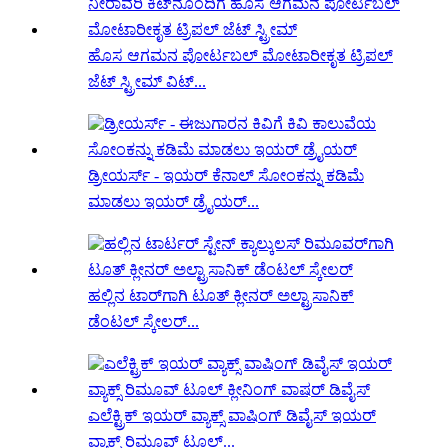
ಹೊಸ ಆಗಮನ ಪೋರ್ಟಬಲ್ ಮೋಟಾರೀಕೃತ ಟ್ರಿಪಲ್
ಜೆಟ್ ಸ್ಟ್ರೀಮ್ ವಿಟ್...
ಡ್ರೀಯರ್ಸ್ - ಇಯರ್ ಕೆನಾಲ್ ಸೋಂಕನ್ನು ಕಡಿಮೆ
ಮಾಡಲು ಇಯರ್ ಡ್ರೈಯರ್...
ಹಲ್ಲಿನ ಟಾರ್‌ಗಾಗಿ ಟೂತ್ ಕ್ಲೀನರ್ ಅಲ್ಟ್ರಾಸಾನಿಕ್
ಡೆಂಟಲ್ ಸ್ಕೇಲರ್...
ಎಲೆಕ್ಟ್ರಿಕ್ ಇಯರ್ ವ್ಯಾಕ್ಸ್ ವಾಷಿಂಗ್ ಡಿವೈಸ್ ಇಯರ್
ವ್ಯಾಕ್ಸ್ ರಿಮೂವ್ ಟೂಲ್...