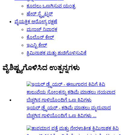
ಕೂದಲು ಒಣಗಿಸುವ ಯಂತ್ರ
ಹೇರ್ ಸ್ಟ್ರೈಟ್ನರ್
ವೈಯಕ್ತಿಕ ಆರೋಗ್ಯ ರಕ್ಷಣೆ
ಮಸಾಜ್ ನಿವಾರಕ
ಕೊಲೊನ್ ಕೇರ್
ಇಎನ್ಟಿ ಕೇರ್
ಕ್ರಿಮಿನಾಶಕ ಮತ್ತು ಶುಚಿಗೊಳಿಸುವಿಕೆ
ವೈಶಿಷ್ಟ್ಯಗೊಳಿಸಿದ ಉತ್ಪನ್ನಗಳು
ಇಯರ್ ಡ್ರೈಯರ್ - ಕಡಿಮೆ ಮಾಡಲು ಮೃದುವಾದ
ಬೆಚ್ಚಗಿನ ಗಾಳಿಯೊಂದಿಗೆ ಒಣ ಕಿವಿಗಳು ...