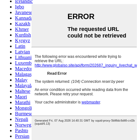
Icelandic
Igbo
Javanese
Kannada
Kazakh
Khmer
Kurdish
Kyrgyz
Latin
Latvian
Lithuanian
Luxembou..
Macedonian
Malagasy
Malay
Malayalam
Maltese
Maori
Marathi
Mongolian
Burmese
Nepali
Norwegian
Pashto
Persian