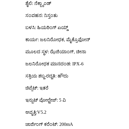
ಶೈಲಿ: ನೆಕ್ಬ್ಯಾಂಡ್
ಸಂವಹನ: ನಿಸ್ತಂತು
ಬಳಸಿ: ಹಿಯರಿಂಗ್ ಏಯ್ಡ್
ಕಾರ್ಯ: ಜಲನಿರೋಧಕ, ಮೈಕ್ರೊಫೋನ್
ಮೂಲದ ಸ್ಥಳ: ಝೆಜಿಯಾಂಗ್, ಚೀನಾ
ಜಲನಿರೋಧಕ ಮಾನದಂಡ: IPX-6
ಸಕ್ರಿಯ ಶಬ್ದ-ರದ್ದತಿ: ಹೌದು
ಚಿಪ್ಸೆಟ್: ಇತರೆ
ಇನ್ಪುಟ್ ವೋಲ್ಟೇಜ್: 5 ವಿ
ಆವೃತ್ತಿ:V5.2
ಚಾರ್ಜಿಂಗ್ ಕರೆಂಟ್: 200mA