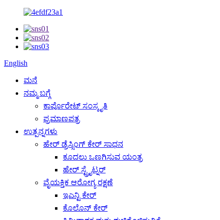
English
ಮನೆ
ನಮ್ಮ ಬಗ್ಗೆ
ಕಾರ್ಪೊರೇಟ್ ಸಂಸ್ಕೃತಿ
ಪ್ರಮಾಣಪತ್ರ
ಉತ್ಪನ್ನಗಳು
ಹೇರ್ ಡ್ರೆಸ್ಸಿಂಗ್ ಕೇರ್ ಸಾಧನ
ಕೂದಲು ಒಣಗಿಸುವ ಯಂತ್ರ
ಹೇರ್ ಸ್ಟ್ರೈಟ್ನರ್
ವೈಯಕ್ತಿಕ ಆರೋಗ್ಯ ರಕ್ಷಣೆ
ಇಎನ್ಟಿ ಕೇರ್
ಕೊಲೊನ್ ಕೇರ್