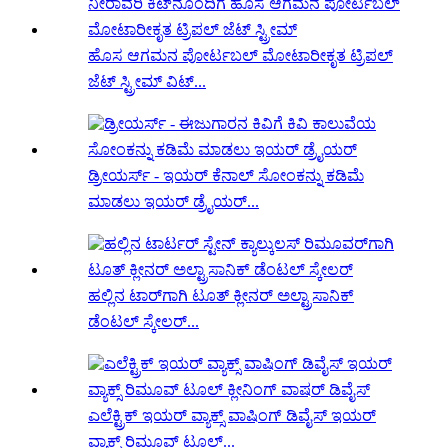
ಹೊಸ ಆಗಮನ ಪೋರ್ಟಬಲ್ ಮೋಟಾರೀಕೃತ ಟ್ರಿಪಲ್
ಜೆಟ್ ಸ್ಟ್ರೀಮ್ ವಿಟ್...
ಡ್ರೀಯರ್ಸ್ - ಇಯರ್ ಕೆನಾಲ್ ಸೋಂಕನ್ನು ಕಡಿಮೆ
ಮಾಡಲು ಇಯರ್ ಡ್ರೈಯರ್...
ಹಲ್ಲಿನ ಟಾರ್‌ಗಾಗಿ ಟೂತ್ ಕ್ಲೀನರ್ ಅಲ್ಟ್ರಾಸಾನಿಕ್
ಡೆಂಟಲ್ ಸ್ಕೇಲರ್...
ಎಲೆಕ್ಟ್ರಿಕ್ ಇಯರ್ ವ್ಯಾಕ್ಸ್ ವಾಷಿಂಗ್ ಡಿವೈಸ್ ಇಯರ್
ವ್ಯಾಕ್ಸ್ ರಿಮೂವ್ ಟೂಲ್...