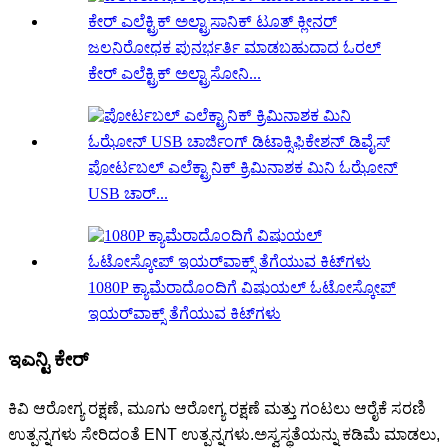
ಜಲನಿರೋಧಕ ಪುನರ್ಭರ್ತಿ ಮಾಡಬಹುದಾದ ಓರಲ್
ಕೇರ್ ಎಲೆಕ್ಟ್ರಿಕ್ ಅಲ್ಟ್ರಾಸೋನಿ...
ಪೋರ್ಟಬಲ್ ಎಲೆಕ್ಟ್ರಾನಿಕ್ ಕ್ರಿಮಿನಾಶಕ ಮಿನಿ ಓಝೋನ್
USB ಚಾರ್...
1080P ಕ್ಯಾಮೆರಾದೊಂದಿಗೆ ವಿಷುಯಲ್ ಓಟೋಸ್ಕೋಪ್
ಇಯರ್‌ವಾಕ್ಸ್ ತೆಗೆಯುವ ಕಿಟ್‌ಗಳು
ಇಎನ್ಟಿ ಕೇರ್
ಕಿವಿ ಆರೋಗ್ಯ ರಕ್ಷಣೆ, ಮೂಗು ಆರೋಗ್ಯ ರಕ್ಷಣೆ ಮತ್ತು ಗಂಟಲು ಆರೈಕೆ ಸರಣಿ
ಉತ್ಪನ್ನಗಳು ಸೇರಿದಂತೆ ENT ಉತ್ಪನ್ನಗಳು.ಅಸ್ವಸ್ಥತೆಯನ್ನು ಕಡಿಮೆ ಮಾಡಲು,