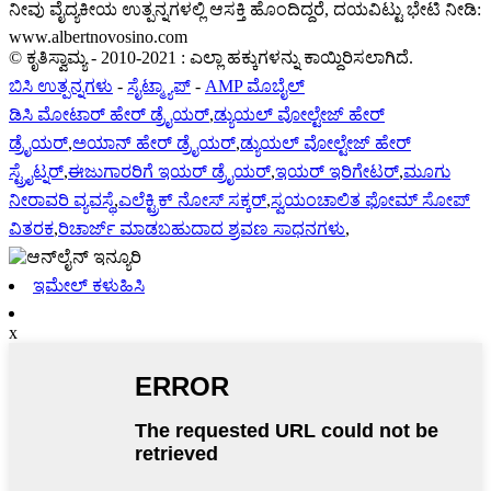
ನೀವು ವೈದ್ಯಕೀಯ ಉತ್ಪನ್ನಗಳಲ್ಲಿ ಆಸಕ್ತಿ ಹೊಂದಿದ್ದರೆ, ದಯವಿಟ್ಟು ಭೇಟಿ ನೀಡಿ:
www.albertnovosino.com
© ಕೃತಿಸ್ವಾಮ್ಯ - 2010-2021 : ಎಲ್ಲಾ ಹಕ್ಕುಗಳನ್ನು ಕಾಯ್ದಿರಿಸಲಾಗಿದೆ.
ಬಿಸಿ ಉತ್ಪನ್ನಗಳು
-
ಸೈಟ್ಮ್ಯಾಪ್
-
AMP ಮೊಬೈಲ್
ಡಿಸಿ ಮೋಟಾರ್ ಹೇರ್ ಡ್ರೈಯರ್
,
ಡ್ಯುಯಲ್ ವೋಲ್ಟೇಜ್ ಹೇರ್
ಡ್ರೈಯರ್
,
ಅಯಾನ್ ಹೇರ್ ಡ್ರೈಯರ್
,
ಡ್ಯುಯಲ್ ವೋಲ್ಟೇಜ್ ಹೇರ್
ಸ್ಟ್ರೈಟ್ನರ್
,
ಈಜುಗಾರರಿಗೆ ಇಯರ್ ಡ್ರೈಯರ್
,
ಇಯರ್ ಇರಿಗೇಟರ್
,
ಮೂಗು
ನೀರಾವರಿ ವ್ಯವಸ್ಥೆ
,
ಎಲೆಕ್ಟ್ರಿಕ್ ನೋಸ್ ಸಕ್ಕರ್
,
ಸ್ವಯಂಚಾಲಿತ ಫೋಮ್ ಸೋಪ್
ವಿತರಕ
,
ರಿಚಾರ್ಜ್ ಮಾಡಬಹುದಾದ ಶ್ರವಣ ಸಾಧನಗಳು
,
ಇಮೇಲ್ ಕಳುಹಿಸಿ
x