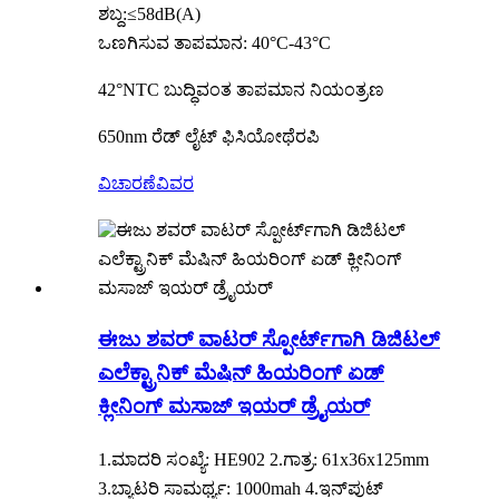
ಶಬ್ದ:≤58dB(A)
ಒಣಗಿಸುವ ತಾಪಮಾನ: 40°C-43°C
42°NTC ಬುದ್ಧಿವಂತ ತಾಪಮಾನ ನಿಯಂತ್ರಣ
650nm ರೆಡ್ ಲೈಟ್ ಫಿಸಿಯೋಥೆರಪಿ
ವಿಚಾರಣೆ
ವಿವರ
ಈಜು ಶವರ್ ವಾಟರ್ ಸ್ಪೋರ್ಟ್‌ಗಾಗಿ ಡಿಜಿಟಲ್
ಎಲೆಕ್ಟ್ರಾನಿಕ್ ಮೆಷಿನ್ ಹಿಯರಿಂಗ್ ಏಡ್
ಕ್ಲೀನಿಂಗ್ ಮಸಾಜ್ ಇಯರ್ ಡ್ರೈಯರ್
1.ಮಾದರಿ ಸಂಖ್ಯೆ: HE902 2.ಗಾತ್ರ: 61x36x125mm
3.ಬ್ಯಾಟರಿ ಸಾಮರ್ಥ್ಯ: 1000mah 4.ಇನ್‌ಪುಟ್