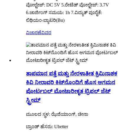
ವೋಲ್ಟೇಜ್: DC 5V 5.ರೇಟೆಡ್ ವೋಲ್ಟೇಜ್: 3.7V
6.ಚಾರ್ಜಿಂಗ್ ಸಮಯ: 1h 7.ವಿದ್ಯುತ್ ಪೂರೈಕೆ:
ಲಿಥಿಯಂ-ಬ್ಯಾಟರಿ(Bu)
ವಿಚಾರಣೆ
ವಿವರ
ತಾಪಮಾನ ಪತ್ತೆ ಮತ್ತು ನೇರಳಾತೀತ ಕ್ರಿಮಿನಾಶಕ
ಕಿವಿ ನೀರಾವರಿ ಕಿಟ್‌ನೊಂದಿಗೆ ಹೊಸ ಆಗಮನ
ಪೋರ್ಟಬಲ್ ಮೋಟಾರೀಕೃತ ಟ್ರಿಪಲ್ ಜೆಟ್
ಸ್ಟ್ರೀಮ್
ಮೂಲದ ಸ್ಥಳ: ಝೆಜಿಯಾಂಗ್, ಚೀನಾ
ಬ್ರಾಂಡ್ ಹೆಸರು: Ubetter