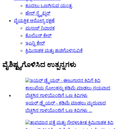
ಕೂದಲು ಒಣಗಿಸುವ ಯಂತ್ರ
ಹೇರ್ ಸ್ಟ್ರೈಟ್ನರ್
ವೈಯಕ್ತಿಕ ಆರೋಗ್ಯ ರಕ್ಷಣೆ
ಮಸಾಜ್ ನಿವಾರಕ
ಕೊಲೊನ್ ಕೇರ್
ಇಎನ್ಟಿ ಕೇರ್
ಕ್ರಿಮಿನಾಶಕ ಮತ್ತು ಶುಚಿಗೊಳಿಸುವಿಕೆ
ವೈಶಿಷ್ಟ್ಯಗೊಳಿಸಿದ ಉತ್ಪನ್ನಗಳು
ಇಯರ್ ಡ್ರೈಯರ್ - ಕಡಿಮೆ ಮಾಡಲು ಮೃದುವಾದ
ಬೆಚ್ಚಗಿನ ಗಾಳಿಯೊಂದಿಗೆ ಒಣ ಕಿವಿಗಳು ...