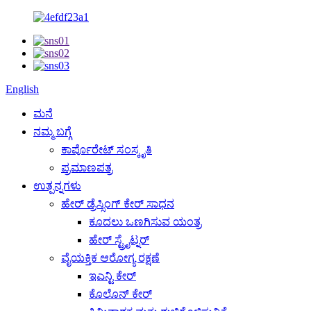
English
ಮನೆ
ನಮ್ಮ ಬಗ್ಗೆ
ಕಾರ್ಪೊರೇಟ್ ಸಂಸ್ಕೃತಿ
ಪ್ರಮಾಣಪತ್ರ
ಉತ್ಪನ್ನಗಳು
ಹೇರ್ ಡ್ರೆಸ್ಸಿಂಗ್ ಕೇರ್ ಸಾಧನ
ಕೂದಲು ಒಣಗಿಸುವ ಯಂತ್ರ
ಹೇರ್ ಸ್ಟ್ರೈಟ್ನರ್
ವೈಯಕ್ತಿಕ ಆರೋಗ್ಯ ರಕ್ಷಣೆ
ಇಎನ್ಟಿ ಕೇರ್
ಕೊಲೊನ್ ಕೇರ್