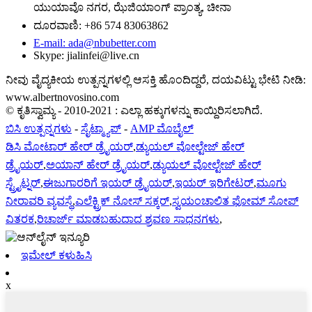
ಯುಯಾವೊ ನಗರ, ಝೆಜಿಯಾಂಗ್ ಪ್ರಾಂತ್ಯ, ಚೀನಾ
ದೂರವಾಣಿ: +86 574 83063862
E-mail: ada@nbubetter.com
Skype: jialinfei@live.cn
ನೀವು ವೈದ್ಯಕೀಯ ಉತ್ಪನ್ನಗಳಲ್ಲಿ ಆಸಕ್ತಿ ಹೊಂದಿದ್ದರೆ, ದಯವಿಟ್ಟು ಭೇಟಿ ನೀಡಿ:
www.albertnovosino.com
© ಕೃತಿಸ್ವಾಮ್ಯ - 2010-2021 : ಎಲ್ಲಾ ಹಕ್ಕುಗಳನ್ನು ಕಾಯ್ದಿರಿಸಲಾಗಿದೆ.
ಬಿಸಿ ಉತ್ಪನ್ನಗಳು
-
ಸೈಟ್ಮ್ಯಾಪ್
-
AMP ಮೊಬೈಲ್
ಡಿಸಿ ಮೋಟಾರ್ ಹೇರ್ ಡ್ರೈಯರ್
,
ಡ್ಯುಯಲ್ ವೋಲ್ಟೇಜ್ ಹೇರ್
ಡ್ರೈಯರ್
,
ಅಯಾನ್ ಹೇರ್ ಡ್ರೈಯರ್
,
ಡ್ಯುಯಲ್ ವೋಲ್ಟೇಜ್ ಹೇರ್
ಸ್ಟ್ರೈಟ್ನರ್
,
ಈಜುಗಾರರಿಗೆ ಇಯರ್ ಡ್ರೈಯರ್
,
ಇಯರ್ ಇರಿಗೇಟರ್
,
ಮೂಗು
ನೀರಾವರಿ ವ್ಯವಸ್ಥೆ
,
ಎಲೆಕ್ಟ್ರಿಕ್ ನೋಸ್ ಸಕ್ಕರ್
,
ಸ್ವಯಂಚಾಲಿತ ಫೋಮ್ ಸೋಪ್
ವಿತರಕ
,
ರಿಚಾರ್ಜ್ ಮಾಡಬಹುದಾದ ಶ್ರವಣ ಸಾಧನಗಳು
,
ಇಮೇಲ್ ಕಳುಹಿಸಿ
x