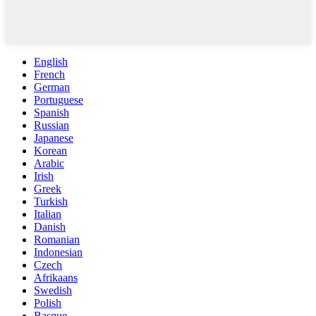
English
French
German
Portuguese
Spanish
Russian
Japanese
Korean
Arabic
Irish
Greek
Turkish
Italian
Danish
Romanian
Indonesian
Czech
Afrikaans
Swedish
Polish
Basque