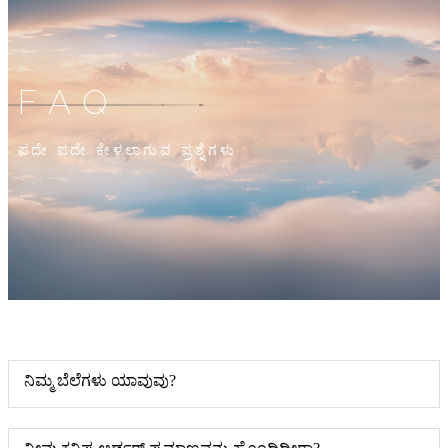
FAQ
ಪದೇ ಪದೇ ಕೇಳಲಾಗುವ ಪ್ರಶ್ನೆಗಳು
ನಿಮ್ಮ ಬೆಲೆಗಳು ಯಾವುವು?